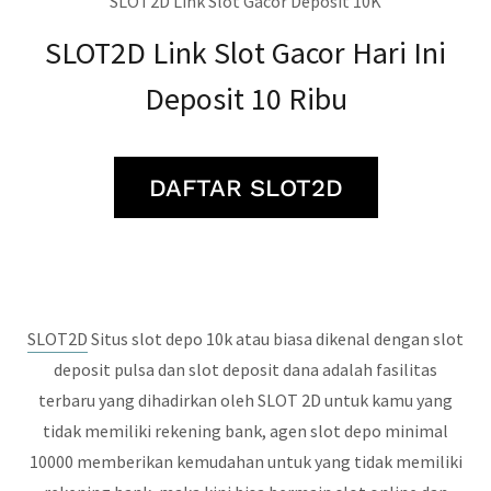
SLOT2D Link Slot Gacor Deposit 10K
SLOT2D Link Slot Gacor Hari Ini
Deposit 10 Ribu
DAFTAR SLOT2D
SLOT2D
Situs slot depo 10k atau biasa dikenal dengan slot
deposit pulsa dan slot deposit dana adalah fasilitas
terbaru yang dihadirkan oleh SLOT 2D untuk kamu yang
tidak memiliki rekening bank, agen slot depo minimal
10000 memberikan kemudahan untuk yang tidak memiliki